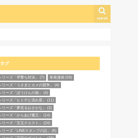
search
タグ
シリーズ「早撃ち対決」
(7)
単発漫画
(59)
シリーズ「うさぎとカメの競争」
(4)
シリーズ「ぼうけんの旅」
(4)
シリーズ「ヒトデと流れ星」
(11)
シリーズ「夢見るおさかな」
(3)
シリーズ「からあげ魔王」
(14)
シリーズ「宝玉クエスト」
(24)
シリーズ「LINEスタンプの話」
(6)