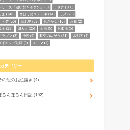
シリーズ「宇宙ロボバトル」
(36)
シリーズ「追い焚きボタン」
(5)
うさぎ
(166)
くま
(148)
まほうのステッキ
(14)
カメ
(28)
ヒトデ
(50)
流れ星
(53)
おさかな
(10)
お花
(2)
魔王
(23)
四天王
(25)
王様
(5)
お姫様
(5)
ドラゴン
(2)
神官
(9)
時空のゆがみ
(21)
水彩画
(4)
メイキング動画
(3)
４コマ
(1)
カテゴリー
その他のお絵描き
(4)
ぽるんぽるん日記
(192)