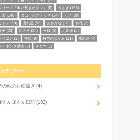
シリーズ「宇宙ロボバトル」
(36)
シリーズ「追い焚きボタン」
(5)
うさぎ
(166)
くま
(148)
まほうのステッキ
(14)
カメ
(28)
ヒトデ
(50)
流れ星
(53)
おさかな
(10)
お花
(2)
魔王
(23)
四天王
(25)
王様
(5)
お姫様
(5)
ドラゴン
(2)
神官
(9)
時空のゆがみ
(21)
水彩画
(4)
メイキング動画
(3)
４コマ
(1)
カテゴリー
その他のお絵描き
(4)
ぽるんぽるん日記
(192)