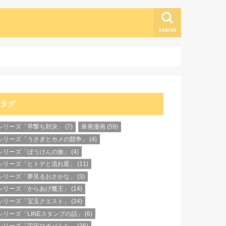
search
タグ
シリーズ「早撃ち対決」
(7)
単発漫画
(59)
シリーズ「うさぎとカメの競争」
(4)
シリーズ「ぼうけんの旅」
(4)
シリーズ「ヒトデと流れ星」
(11)
シリーズ「夢見るおさかな」
(3)
シリーズ「からあげ魔王」
(14)
シリーズ「宝玉クエスト」
(24)
シリーズ「LINEスタンプの話」
(6)