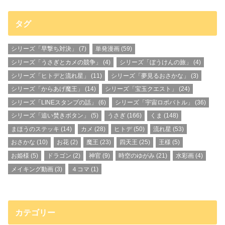
タグ
シリーズ「早撃ち対決」
(7)
単発漫画
(59)
シリーズ「うさぎとカメの競争」
(4)
シリーズ「ぼうけんの旅」
(4)
シリーズ「ヒトデと流れ星」
(11)
シリーズ「夢見るおさかな」
(3)
シリーズ「からあげ魔王」
(14)
シリーズ「宝玉クエスト」
(24)
シリーズ「LINEスタンプの話」
(6)
シリーズ「宇宙ロボバトル」
(36)
シリーズ「追い焚きボタン」
(5)
うさぎ
(166)
くま
(148)
まほうのステッキ
(14)
カメ
(28)
ヒトデ
(50)
流れ星
(53)
おさかな
(10)
お花
(2)
魔王
(23)
四天王
(25)
王様
(5)
お姫様
(5)
ドラゴン
(2)
神官
(9)
時空のゆがみ
(21)
水彩画
(4)
メイキング動画
(3)
４コマ
(1)
カテゴリー