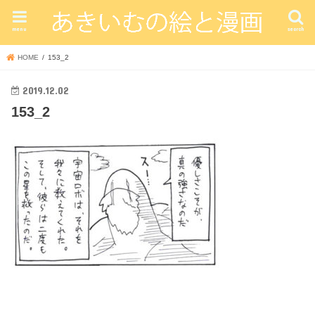
menu
search
HOME
153_2
2019.12.02
153_2