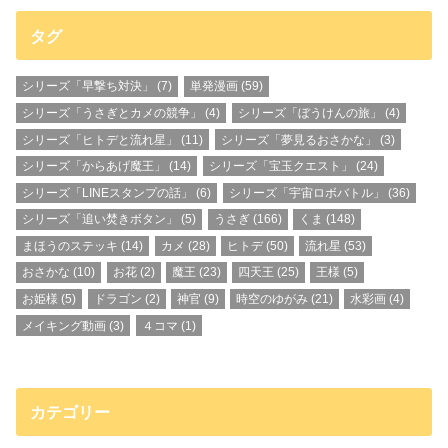
タグ
シリーズ「早撃ち対決」
(7)
単発漫画
(59)
シリーズ「うさぎとカメの競争」
(4)
シリーズ「ぼうけんの旅」
(4)
シリーズ「ヒトデと流れ星」
(11)
シリーズ「夢見るおさかな」
(3)
シリーズ「からあげ魔王」
(14)
シリーズ「宝玉クエスト」
(24)
シリーズ「LINEスタンプの話」
(6)
シリーズ「宇宙ロボバトル」
(36)
シリーズ「追い焚きボタン」
(5)
うさぎ
(166)
くま
(148)
まほうのステッキ
(14)
カメ
(28)
ヒトデ
(50)
流れ星
(53)
おさかな
(10)
お花
(2)
魔王
(23)
四天王
(25)
王様
(5)
お姫様
(5)
ドラゴン
(2)
神官
(9)
時空のゆがみ
(21)
水彩画
(4)
メイキング動画
(3)
４コマ
(1)
カテゴリー