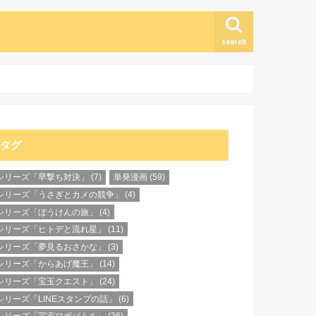
search
タグ
シリーズ「早撃ち対決」
(7)
単発漫画
(59)
シリーズ「うさぎとカメの競争」
(4)
シリーズ「ぼうけんの旅」
(4)
シリーズ「ヒトデと流れ星」
(11)
シリーズ「夢見るおさかな」
(3)
シリーズ「からあげ魔王」
(14)
シリーズ「宝玉クエスト」
(24)
シリーズ「LINEスタンプの話」
(6)