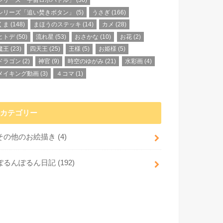
シリーズ「宇宙ロボバトル」
(36)
シリーズ「追い焚きボタン」
(5)
うさぎ
(166)
くま
(148)
まほうのステッキ
(14)
カメ
(28)
ヒトデ
(50)
流れ星
(53)
おさかな
(10)
お花
(2)
魔王
(23)
四天王
(25)
王様
(5)
お姫様
(5)
ドラゴン
(2)
神官
(9)
時空のゆがみ
(21)
水彩画
(4)
メイキング動画
(3)
４コマ
(1)
カテゴリー
その他のお絵描き
(4)
ぽるんぽるん日記
(192)