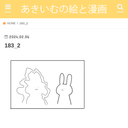
menu
search
HOME
183_2
2024.02.06
183_2