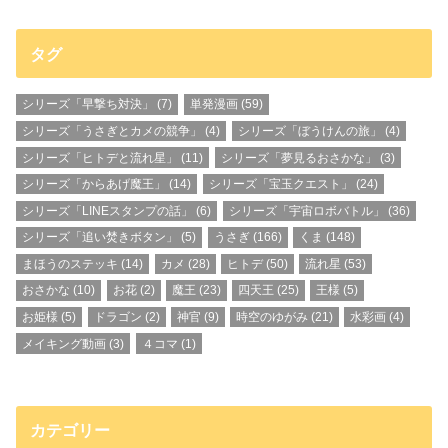
タグ
シリーズ「早撃ち対決」
(7)
単発漫画
(59)
シリーズ「うさぎとカメの競争」
(4)
シリーズ「ぼうけんの旅」
(4)
シリーズ「ヒトデと流れ星」
(11)
シリーズ「夢見るおさかな」
(3)
シリーズ「からあげ魔王」
(14)
シリーズ「宝玉クエスト」
(24)
シリーズ「LINEスタンプの話」
(6)
シリーズ「宇宙ロボバトル」
(36)
シリーズ「追い焚きボタン」
(5)
うさぎ
(166)
くま
(148)
まほうのステッキ
(14)
カメ
(28)
ヒトデ
(50)
流れ星
(53)
おさかな
(10)
お花
(2)
魔王
(23)
四天王
(25)
王様
(5)
お姫様
(5)
ドラゴン
(2)
神官
(9)
時空のゆがみ
(21)
水彩画
(4)
メイキング動画
(3)
４コマ
(1)
カテゴリー