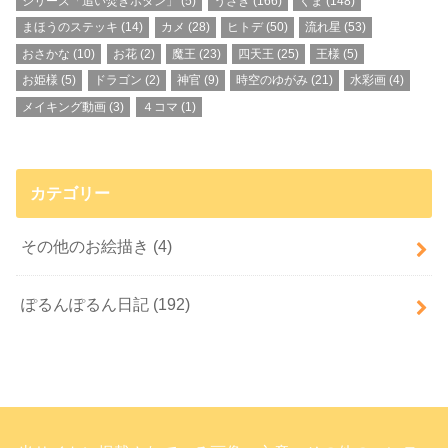
シリーズ「追い焚きボタン」
(5)
うさぎ
(166)
くま
(148)
まほうのステッキ
(14)
カメ
(28)
ヒトデ
(50)
流れ星
(53)
おさかな
(10)
お花
(2)
魔王
(23)
四天王
(25)
王様
(5)
お姫様
(5)
ドラゴン
(2)
神官
(9)
時空のゆがみ
(21)
水彩画
(4)
メイキング動画
(3)
４コマ
(1)
カテゴリー
その他のお絵描き
(4)
ぽるんぽるん日記
(192)