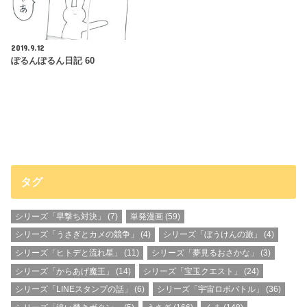
2019.9.12
ぽるんぽるん日記 60
タグ
シリーズ「早撃ち対決」
(7)
単発漫画
(59)
シリーズ「うさぎとカメの競争」
(4)
シリーズ「ぼうけんの旅」
(4)
シリーズ「ヒトデと流れ星」
(11)
シリーズ「夢見るおさかな」
(3)
シリーズ「からあげ魔王」
(14)
シリーズ「宝玉クエスト」
(24)
シリーズ「LINEスタンプの話」
(6)
シリーズ「宇宙ロボバトル」
(36)