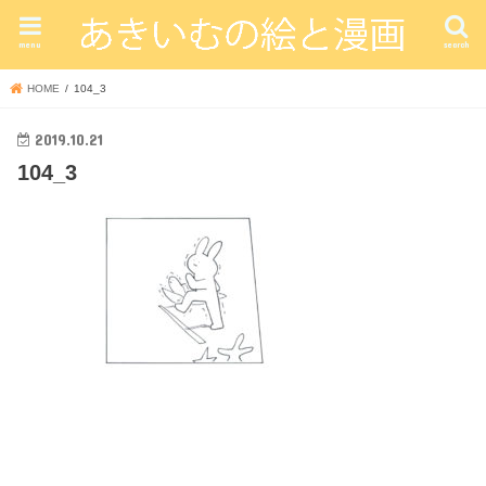
menu
search
HOME
104_3
2019.10.21
104_3