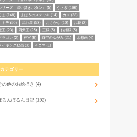
シリーズ「宇宙ロボバトル」
(36)
シリーズ「追い焚きボタン」
(5)
うさぎ
(166)
くま
(148)
まほうのステッキ
(14)
カメ
(28)
ヒトデ
(50)
流れ星
(53)
おさかな
(10)
お花
(2)
魔王
(23)
四天王
(25)
王様
(5)
お姫様
(5)
ドラゴン
(2)
神官
(9)
時空のゆがみ
(21)
水彩画
(4)
メイキング動画
(3)
４コマ
(1)
カテゴリー
その他のお絵描き
(4)
ぽるんぽるん日記
(192)