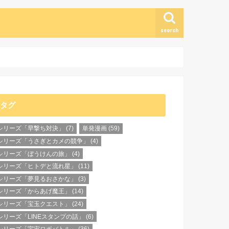
search
タグ
シリーズ「早撃ち対決」
(7)
単発漫画
(59)
シリーズ「うさぎとカメの競争」
(4)
シリーズ「ぼうけんの旅」
(4)
シリーズ「ヒトデと流れ星」
(11)
シリーズ「夢見るおさかな」
(3)
シリーズ「からあげ魔王」
(14)
シリーズ「宝玉クエスト」
(24)
シリーズ「LINEスタンプの話」
(6)