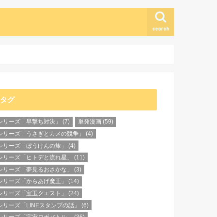
search
タグ
シリーズ「早撃ち対決」
(7)
単発漫画
(59)
シリーズ「うさぎとカメの競争」
(4)
シリーズ「ぼうけんの旅」
(4)
シリーズ「ヒトデと流れ星」
(11)
シリーズ「夢見るおさかな」
(3)
シリーズ「からあげ魔王」
(14)
シリーズ「宝玉クエスト」
(24)
シリーズ「LINEスタンプの話」
(6)