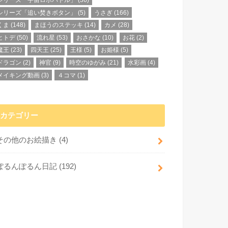
シリーズ「宇宙ロボバトル」
(36)
シリーズ「追い焚きボタン」
(5)
うさぎ
(166)
くま
(148)
まほうのステッキ
(14)
カメ
(28)
ヒトデ
(50)
流れ星
(53)
おさかな
(10)
お花
(2)
魔王
(23)
四天王
(25)
王様
(5)
お姫様
(5)
ドラゴン
(2)
神官
(9)
時空のゆがみ
(21)
水彩画
(4)
メイキング動画
(3)
４コマ
(1)
カテゴリー
その他のお絵描き
(4)
ぽるんぽるん日記
(192)