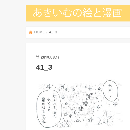
HOME
41_3
2019.08.17
41_3