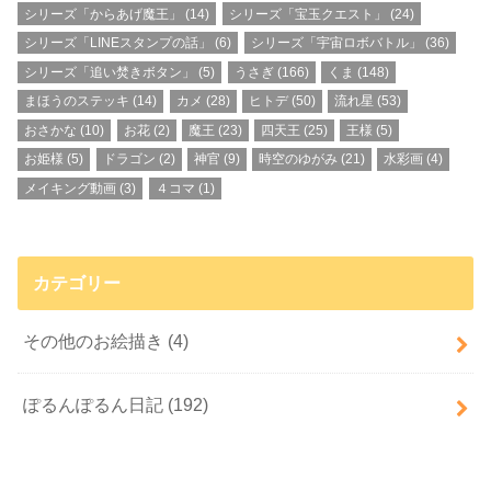
シリーズ「からあげ魔王」
(14)
シリーズ「宝玉クエスト」
(24)
シリーズ「LINEスタンプの話」
(6)
シリーズ「宇宙ロボバトル」
(36)
シリーズ「追い焚きボタン」
(5)
うさぎ
(166)
くま
(148)
まほうのステッキ
(14)
カメ
(28)
ヒトデ
(50)
流れ星
(53)
おさかな
(10)
お花
(2)
魔王
(23)
四天王
(25)
王様
(5)
お姫様
(5)
ドラゴン
(2)
神官
(9)
時空のゆがみ
(21)
水彩画
(4)
メイキング動画
(3)
４コマ
(1)
カテゴリー
その他のお絵描き
(4)
ぽるんぽるん日記
(192)