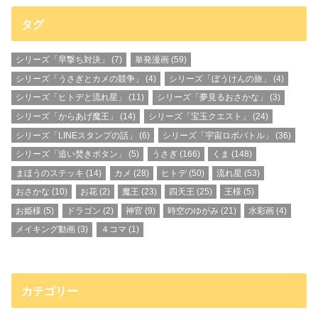
タグ
シリーズ「早撃ち対決」
(7)
単発漫画
(59)
シリーズ「うさぎとカメの競争」
(4)
シリーズ「ぼうけんの旅」
(4)
シリーズ「ヒトデと流れ星」
(11)
シリーズ「夢見るおさかな」
(3)
シリーズ「からあげ魔王」
(14)
シリーズ「宝玉クエスト」
(24)
シリーズ「LINEスタンプの話」
(6)
シリーズ「宇宙ロボバトル」
(36)
シリーズ「追い焚きボタン」
(5)
うさぎ
(166)
くま
(148)
まほうのステッキ
(14)
カメ
(28)
ヒトデ
(50)
流れ星
(53)
おさかな
(10)
お花
(2)
魔王
(23)
四天王
(25)
王様
(5)
お姫様
(5)
ドラゴン
(2)
神官
(9)
時空のゆがみ
(21)
水彩画
(4)
メイキング動画
(3)
４コマ
(1)
カテゴリー