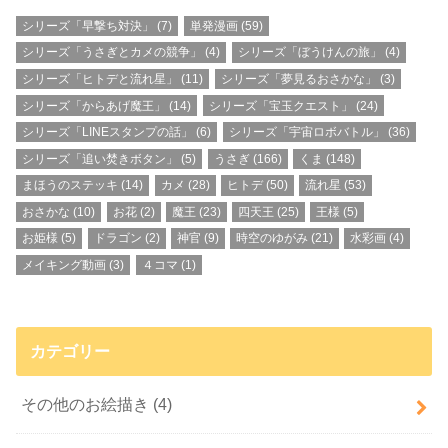
シリーズ「早撃ち対決」
(7)
単発漫画
(59)
シリーズ「うさぎとカメの競争」
(4)
シリーズ「ぼうけんの旅」
(4)
シリーズ「ヒトデと流れ星」
(11)
シリーズ「夢見るおさかな」
(3)
シリーズ「からあげ魔王」
(14)
シリーズ「宝玉クエスト」
(24)
シリーズ「LINEスタンプの話」
(6)
シリーズ「宇宙ロボバトル」
(36)
シリーズ「追い焚きボタン」
(5)
うさぎ
(166)
くま
(148)
まほうのステッキ
(14)
カメ
(28)
ヒトデ
(50)
流れ星
(53)
おさかな
(10)
お花
(2)
魔王
(23)
四天王
(25)
王様
(5)
お姫様
(5)
ドラゴン
(2)
神官
(9)
時空のゆがみ
(21)
水彩画
(4)
メイキング動画
(3)
４コマ
(1)
カテゴリー
その他のお絵描き
(4)