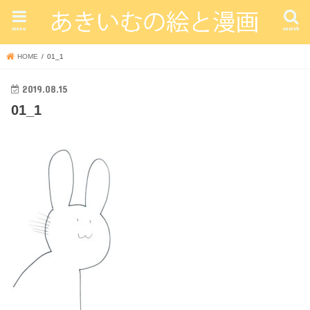
menu
search
HOME
01_1
2019.08.15
01_1