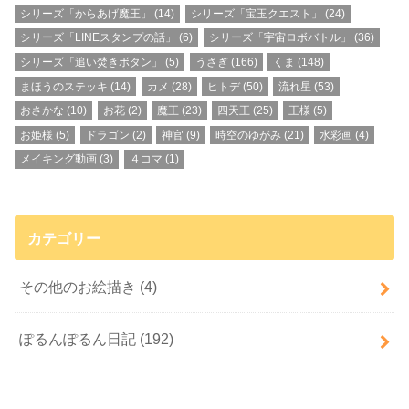
シリーズ「からあげ魔王」
(14)
シリーズ「宝玉クエスト」
(24)
シリーズ「LINEスタンプの話」
(6)
シリーズ「宇宙ロボバトル」
(36)
シリーズ「追い焚きボタン」
(5)
うさぎ
(166)
くま
(148)
まほうのステッキ
(14)
カメ
(28)
ヒトデ
(50)
流れ星
(53)
おさかな
(10)
お花
(2)
魔王
(23)
四天王
(25)
王様
(5)
お姫様
(5)
ドラゴン
(2)
神官
(9)
時空のゆがみ
(21)
水彩画
(4)
メイキング動画
(3)
４コマ
(1)
カテゴリー
その他のお絵描き
(4)
ぽるんぽるん日記
(192)