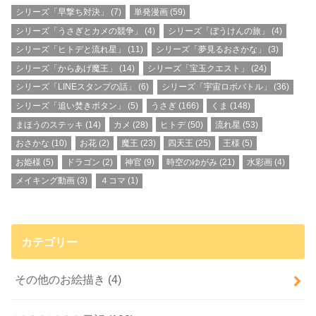
シリーズ「早撃ち対決」
(7)
単発漫画
(59)
シリーズ「うさぎとカメの競争」
(4)
シリーズ「ぼうけんの旅」
(4)
シリーズ「ヒトデと流れ星」
(11)
シリーズ「夢見るおさかな」
(3)
シリーズ「からあげ魔王」
(14)
シリーズ「宝玉クエスト」
(24)
シリーズ「LINEスタンプの話」
(6)
シリーズ「宇宙ロボバトル」
(36)
シリーズ「追い焚きボタン」
(5)
うさぎ
(166)
くま
(148)
まほうのステッキ
(14)
カメ
(28)
ヒトデ
(50)
流れ星
(53)
おさかな
(10)
お花
(2)
魔王
(23)
四天王
(25)
王様
(5)
お姫様
(5)
ドラゴン
(2)
神官
(9)
時空のゆがみ
(21)
水彩画
(4)
メイキング動画
(3)
４コマ
(1)
カテゴリー
その他のお絵描き
(4)