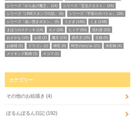
シリーズ「からあげ魔王」
(14)
シリーズ「宝玉クエスト」
(24)
シリーズ「LINEスタンプの話」
(6)
シリーズ「宇宙ロボバトル」
(36)
シリーズ「追い焚きボタン」
(5)
うさぎ
(166)
くま
(148)
まほうのステッキ
(14)
カメ
(28)
ヒトデ
(50)
流れ星
(53)
おさかな
(10)
お花
(2)
魔王
(23)
四天王
(25)
王様
(5)
お姫様
(5)
ドラゴン
(2)
神官
(9)
時空のゆがみ
(21)
水彩画
(4)
メイキング動画
(3)
４コマ
(1)
カテゴリー
その他のお絵描き
(4)
ぽるんぽるん日記
(192)