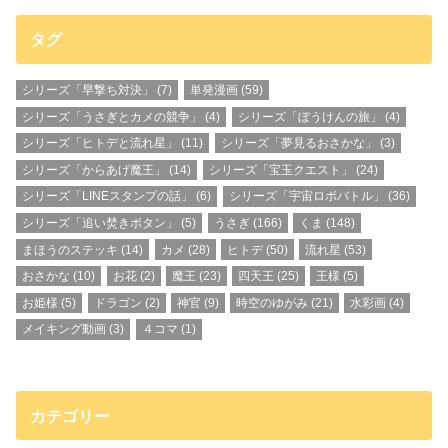
タグ
シリーズ「早撃ち対決」
(7)
単発漫画
(59)
シリーズ「うさぎとカメの競争」
(4)
シリーズ「ぼうけんの旅」
(4)
シリーズ「ヒトデと流れ星」
(11)
シリーズ「夢見るおさかな」
(3)
シリーズ「からあげ魔王」
(14)
シリーズ「宝玉クエスト」
(24)
シリーズ「LINEスタンプの話」
(6)
シリーズ「宇宙ロボバトル」
(36)
シリーズ「追い焚きボタン」
(5)
うさぎ
(166)
くま
(148)
まほうのステッキ
(14)
カメ
(28)
ヒトデ
(50)
流れ星
(53)
おさかな
(10)
お花
(2)
魔王
(23)
四天王
(25)
王様
(5)
お姫様
(5)
ドラゴン
(2)
神官
(9)
時空のゆがみ
(21)
水彩画
(4)
メイキング動画
(3)
４コマ
(1)
カテゴリー