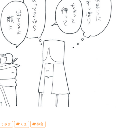
うさぎ
くま
神官