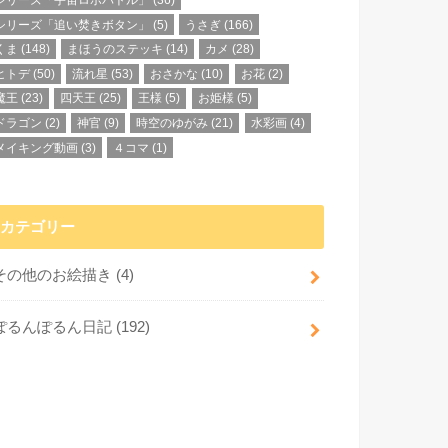
シリーズ「宇宙ロボバトル」
(36)
シリーズ「追い焚きボタン」
(5)
うさぎ
(166)
くま
(148)
まほうのステッキ
(14)
カメ
(28)
ヒトデ
(50)
流れ星
(53)
おさかな
(10)
お花
(2)
魔王
(23)
四天王
(25)
王様
(5)
お姫様
(5)
ドラゴン
(2)
神官
(9)
時空のゆがみ
(21)
水彩画
(4)
メイキング動画
(3)
４コマ
(1)
カテゴリー
その他のお絵描き
(4)
ぽるんぽるん日記
(192)