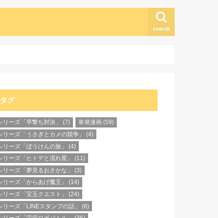
search
タグ
シリーズ「早撃ち対決」
(7)
単発漫画
(59)
シリーズ「うさぎとカメの競争」
(4)
シリーズ「ぼうけんの旅」
(4)
シリーズ「ヒトデと流れ星」
(11)
シリーズ「夢見るおさかな」
(3)
シリーズ「からあげ魔王」
(14)
シリーズ「宝玉クエスト」
(24)
シリーズ「LINEスタンプの話」
(6)