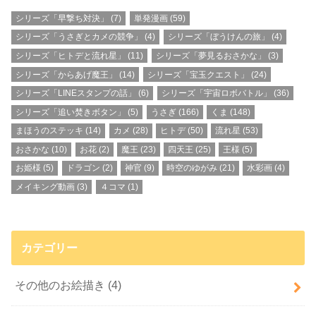
シリーズ「早撃ち対決」
(7)
単発漫画
(59)
シリーズ「うさぎとカメの競争」
(4)
シリーズ「ぼうけんの旅」
(4)
シリーズ「ヒトデと流れ星」
(11)
シリーズ「夢見るおさかな」
(3)
シリーズ「からあげ魔王」
(14)
シリーズ「宝玉クエスト」
(24)
シリーズ「LINEスタンプの話」
(6)
シリーズ「宇宙ロボバトル」
(36)
シリーズ「追い焚きボタン」
(5)
うさぎ
(166)
くま
(148)
まほうのステッキ
(14)
カメ
(28)
ヒトデ
(50)
流れ星
(53)
おさかな
(10)
お花
(2)
魔王
(23)
四天王
(25)
王様
(5)
お姫様
(5)
ドラゴン
(2)
神官
(9)
時空のゆがみ
(21)
水彩画
(4)
メイキング動画
(3)
４コマ
(1)
カテゴリー
その他のお絵描き
(4)