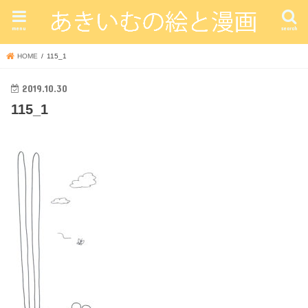
menu
search
HOME
115_1
2019.10.30
115_1