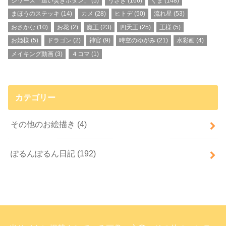
シリーズ「追い焚きボタン」
(5)
うさぎ
(166)
くま
(148)
まほうのステッキ
(14)
カメ
(28)
ヒトデ
(50)
流れ星
(53)
おさかな
(10)
お花
(2)
魔王
(23)
四天王
(25)
王様
(5)
お姫様
(5)
ドラゴン
(2)
神官
(9)
時空のゆがみ
(21)
水彩画
(4)
メイキング動画
(3)
４コマ
(1)
カテゴリー
その他のお絵描き
(4)
ぽるんぽるん日記
(192)