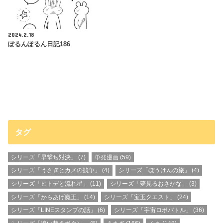
2024.2.18
ぽるんぽるん日記186
タグ
シリーズ「早撃ち対決」
(7)
単発漫画
(59)
シリーズ「うさぎとカメの競争」
(4)
シリーズ「ぼうけんの旅」
(4)
シリーズ「ヒトデと流れ星」
(11)
シリーズ「夢見るおさかな」
(3)
シリーズ「からあげ魔王」
(14)
シリーズ「宝玉クエスト」
(24)
シリーズ「LINEスタンプの話」
(6)
シリーズ「宇宙ロボバトル」
(36)