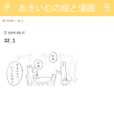
menu
search
HOME
32_1
2019.08.17
32_1