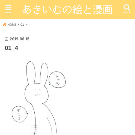
menu
search
HOME
01_4
2019.08.15
01_4