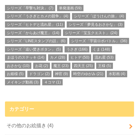
シリーズ「早撃ち対決」
(7)
単発漫画
(59)
シリーズ「うさぎとカメの競争」
(4)
シリーズ「ぼうけんの旅」
(4)
シリーズ「ヒトデと流れ星」
(11)
シリーズ「夢見るおさかな」
(3)
シリーズ「からあげ魔王」
(14)
シリーズ「宝玉クエスト」
(24)
シリーズ「LINEスタンプの話」
(6)
シリーズ「宇宙ロボバトル」
(36)
シリーズ「追い焚きボタン」
(5)
うさぎ
(166)
くま
(148)
まほうのステッキ
(14)
カメ
(28)
ヒトデ
(50)
流れ星
(53)
おさかな
(10)
お花
(2)
魔王
(23)
四天王
(25)
王様
(5)
お姫様
(5)
ドラゴン
(2)
神官
(9)
時空のゆがみ
(21)
水彩画
(4)
メイキング動画
(3)
４コマ
(1)
カテゴリー
その他のお絵描き
(4)