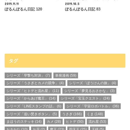
2019.11.11
2019.10.5
ぽるんぽるん日記 120
ぽるんぽるん日記 83
タグ
シリーズ「早撃ち対決」
(7)
単発漫画
(59)
シリーズ「うさぎとカメの競争」
(4)
シリーズ「ぼうけんの旅」
(4)
シリーズ「ヒトデと流れ星」
(11)
シリーズ「夢見るおさかな」
(3)
シリーズ「からあげ魔王」
(14)
シリーズ「宝玉クエスト」
(24)
シリーズ「LINEスタンプの話」
(6)
シリーズ「宇宙ロボバトル」
(36)
シリーズ「追い焚きボタン」
(5)
うさぎ
(166)
くま
(148)
まほうのステッキ
(14)
カメ
(28)
ヒトデ
(50)
流れ星
(53)
おさかな
(10)
お花
(2)
魔王
(23)
四天王
(25)
王様
(5)