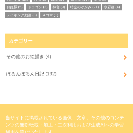
お姫様
(5)
ドラゴン
(2)
神官
(9)
時空のゆがみ
(21)
水彩画
(4)
メイキング動画
(3)
４コマ
(1)
カテゴリー
その他のお絵描き
(4)
ぽるんぽるん日記
(192)
当サイトに掲載されている画像、文章、その他のコンテ
ンツの無断転載・加工・二次利用および生成AIへの学習
利用を禁止いたします。