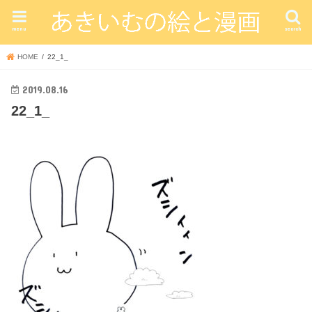
menu
search
HOME
22_1_
2019.08.16
22_1_