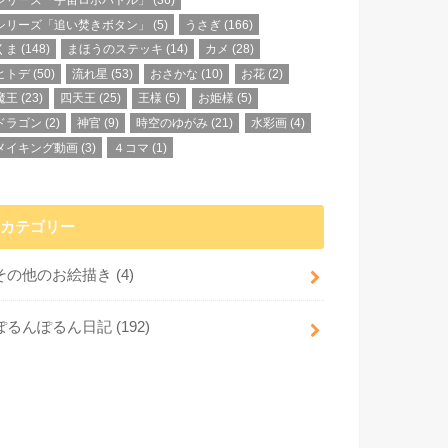
シリーズ「宇宙ロボバトル」
(36)
シリーズ「追い焚きボタン」
(5)
うさぎ
(166)
くま
(148)
まほうのステッキ
(14)
カメ
(28)
ヒトデ
(50)
流れ星
(53)
おさかな
(10)
お花
(2)
魔王
(23)
四天王
(25)
王様
(5)
お姫様
(5)
ドラゴン
(2)
神官
(9)
時空のゆがみ
(21)
水彩画
(4)
メイキング動画
(3)
４コマ
(1)
カテゴリー
その他のお絵描き
(4)
ぽるんぽるん日記
(192)