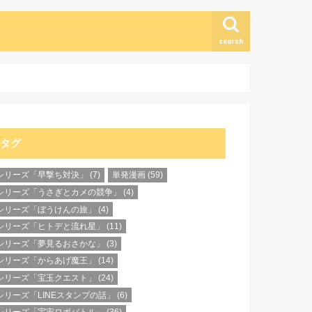
search
タグ
シリーズ「早撃ち対決」
(7)
単発漫画
(59)
シリーズ「うさぎとカメの競争」
(4)
シリーズ「ぼうけんの旅」
(4)
シリーズ「ヒトデと流れ星」
(11)
シリーズ「夢見るおさかな」
(3)
シリーズ「からあげ魔王」
(14)
シリーズ「宝玉クエスト」
(24)
シリーズ「LINEスタンプの話」
(6)